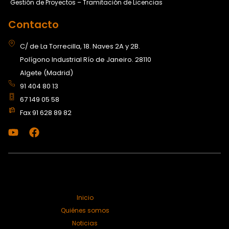
Gestión de Proyectos – Tramitación de Licencias
Contacto
C/ de La Torrecilla, 18. Naves 2A y 2B.
Polígono Industrial Río de Janeiro. 28110
Algete (Madrid)
91 404 80 13
67 149 05 58
Fax 91 628 89 82
Política de privacidad
Política de cookies
Aviso legal
Inicio
Quiénes somos
Noticias